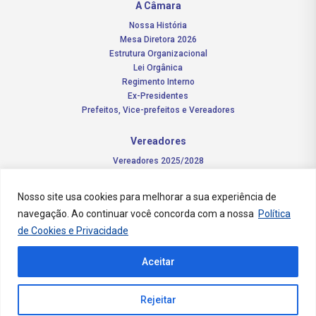
A Câmara
Nossa História
Mesa Diretora 2026
Estrutura Organizacional
Lei Orgânica
Regimento Interno
Ex-Presidentes
Prefeitos, Vice-prefeitos e Vereadores
Vereadores
Vereadores 2025/2028
Comissões Permanentes – 2026
Funções do vereador
Nosso site usa cookies para melhorar a sua experiência de
navegação. Ao continuar você concorda com a nossa
Política
Notícias
de Cookies e Privacidade
Concursos
Aceitar
Transparência Pública
Contato
Rejeitar