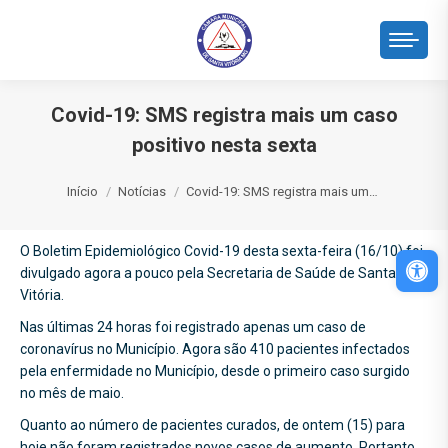
Covid-19: SMS registra mais um caso
positivo nesta sexta
Você está aqui:
Início
Notícias
Covid-19: SMS registra mais um…
O Boletim Epidemiológico Covid-19 desta sexta-feira (16/10) foi
Abri
divulgado agora a pouco pela Secretaria de Saúde de Santa
Vitória.
Nas últimas 24 horas foi registrado apenas um caso de
coronavírus no Município. Agora são 410 pacientes infectados
pela enfermidade no Município, desde o primeiro caso surgido
no mês de maio.
Quanto ao número de pacientes curados, de ontem (15) para
hoje não foram registrados novos casos de aumento. Portanto,