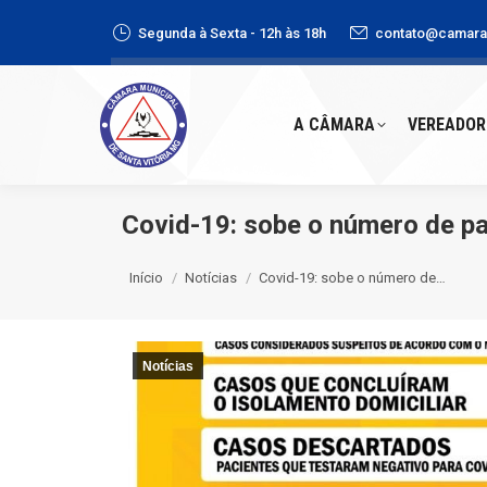
Segunda à Sexta - 12h às 18h
contato@camaras
A CÂMARA
VEREADORE
A CÂMARA
VEREADOR
Covid-19: sobe o número de pa
Você está aqui:
Início
Notícias
Covid-19: sobe o número de…
Notícias