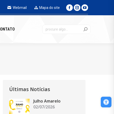
Webmail
Mapa do site
NTATO
ONTATO
Últimas Notícias
Abri
Julho Amarelo
02/07/2026