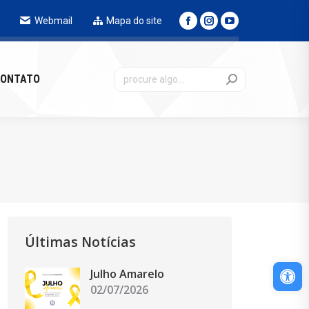
Webmail
Mapa do site
NTATO
ONTATO
Últimas Notícias
Abri
Julho Amarelo
02/07/2026