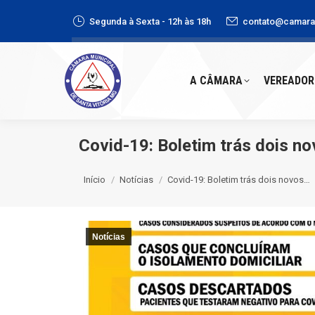
Segunda à Sexta - 12h às 18h
contato@camaras
A CÂMARA
VEREADORE
A CÂMARA
VEREADOR
Covid-19: Boletim trás dois n
Você está aqui:
Início
Notícias
Covid-19: Boletim trás dois novos…
Notícias