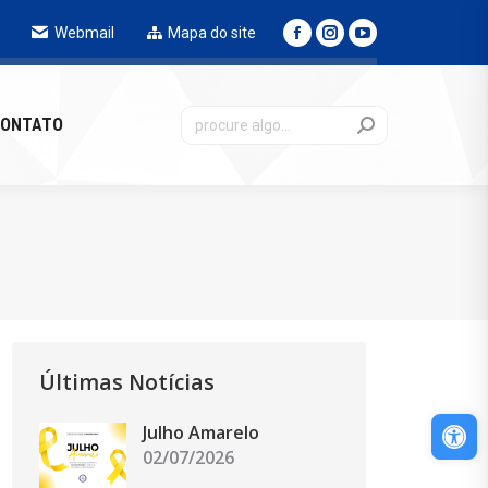
Webmail
Mapa do site
NTATO
ONTATO
Últimas Notícias
Abri
Julho Amarelo
02/07/2026