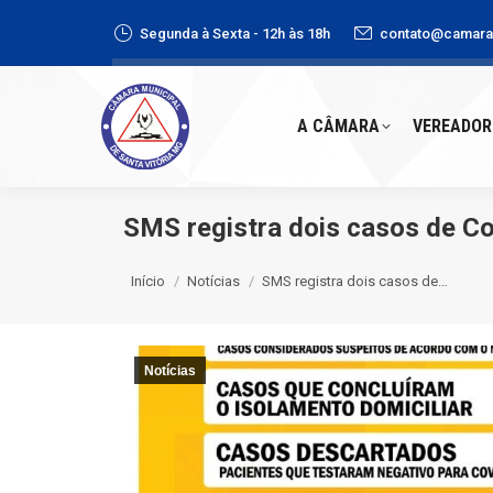
Segunda à Sexta - 12h às 18h
contato@camaras
A CÂMARA
VEREADORE
A CÂMARA
VEREADOR
SMS registra dois casos de C
Você está aqui:
Início
Notícias
SMS registra dois casos de…
Notícias