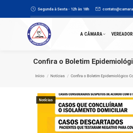
Segunda à Sexta - 12h às 18h
contato@camaras
A CÂMARA
VEREADORE
A CÂMARA
VEREADOR
Confira o Boletim Epidemiológ
Você está aqui:
Início
Notícias
Confira o Boletim Epidemiológico C
Notícias