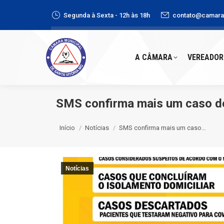
Segunda à Sexta - 12h às 18h
contato@camaras
A CÂMARA
VEREADORE
A CÂMARA
VEREADOR
SMS confirma mais um caso de
Você está aqui:
Início
Notícias
SMS confirma mais um caso…
Notícias