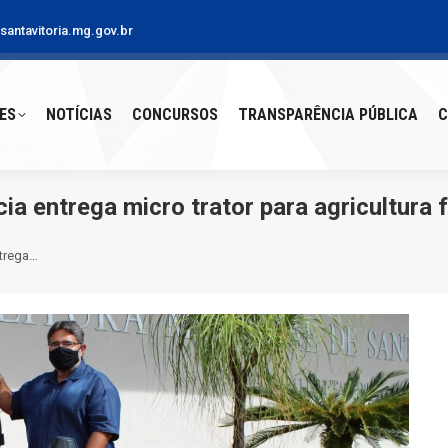
antavitoria.mg.gov.br
S
NOTÍCIAS
CONCURSOS
TRANSPARÊNCIA PÚBLICA
CO
ES
NOTÍCIAS
CONCURSOS
TRANSPARÊNCIA PÚBLICA
C
 entrega micro trator para agricultura f
trega…