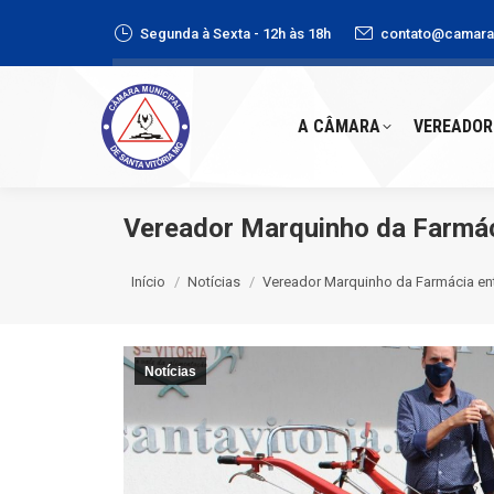
Segunda à Sexta - 12h às 18h
contato@camaras
A CÂMARA
VEREADORE
A CÂMARA
VEREADOR
Vereador Marquinho da Farmácia
Você está aqui:
Início
Notícias
Vereador Marquinho da Farmácia en
Notícias