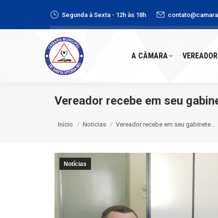
Segunda à Sexta - 12h às 18h
contato@camaras
A CÂMARA
VEREADORE
A CÂMARA
VEREADOR
Vereador recebe em seu gabine
Você está aqui:
Início
Notícias
Vereador recebe em seu gabinete…
Notícias