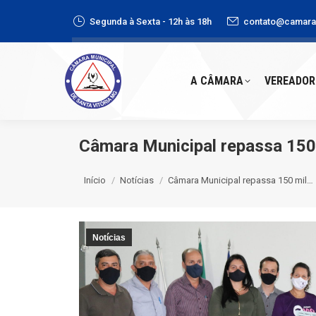
Segunda à Sexta - 12h às 18h
contato@camaras
A CÂMARA
VEREADORE
A CÂMARA
VEREADOR
Câmara Municipal repassa 150 
Você está aqui:
Início
Notícias
Câmara Municipal repassa 150 mil…
Notícias