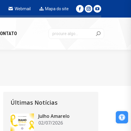
Webmail
Mapa do site
NTATO
ONTATO
Últimas Notícias
Abri
Julho Amarelo
02/07/2026