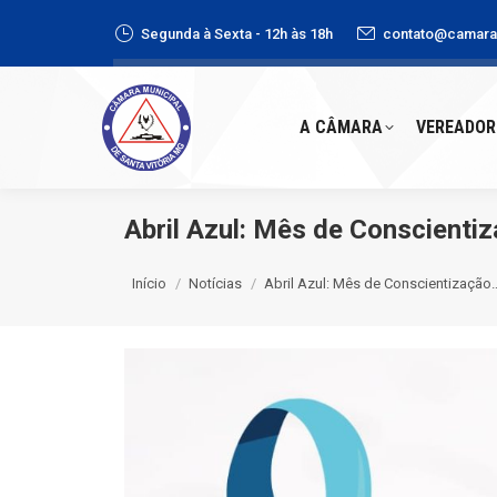
Segunda à Sexta - 12h às 18h
contato@camaras
A CÂMARA
VEREADORE
A CÂMARA
VEREADOR
Abril Azul: Mês de Conscienti
Você está aqui:
Início
Notícias
Abril Azul: Mês de Conscientização