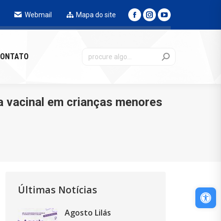
Webmail
Mapa do site
NTATO
ONTATO
a vacinal em crianças menores
Últimas Notícias
Abri
Agosto Lilás