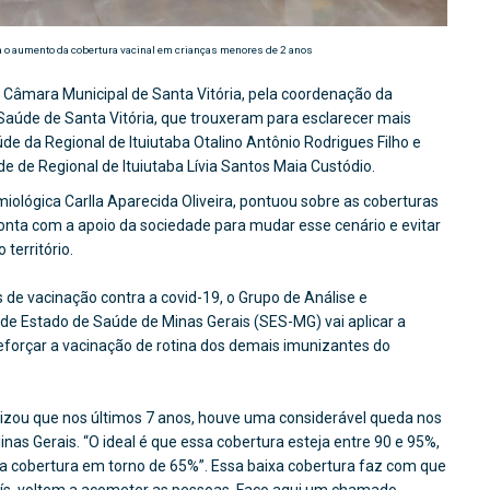
a o aumento da cobertura vacinal em crianças menores de 2 anos
– Câmara Municipal de Santa Vitória, pela coordenação da
 Saúde de Santa Vitória, que trouxeram para esclarecer mais
de da Regional de Ituiutaba Otalino Antônio Rodrigues Filho e
 de Regional de Ituiutaba Lívia Santos Maia Custódio.
iológica Carlla Aparecida Oliveira, pontuou sobre as coberturas
onta com a apoio da sociedade para mudar esse cenário e evitar
território.
 de vacinação contra a covid-19, o Grupo de Análise e
e Estado de Saúde de Minas Gerais (SES-MG) vai aplicar a
eforçar a vacinação de rotina dos demais imunizantes do
tizou que nos últimos 7 anos, houve uma considerável queda nos
nas Gerais. “O ideal é que essa cobertura esteja entre 90 e 95%,
a cobertura em torno de 65%”. Essa baixa cobertura faz com que