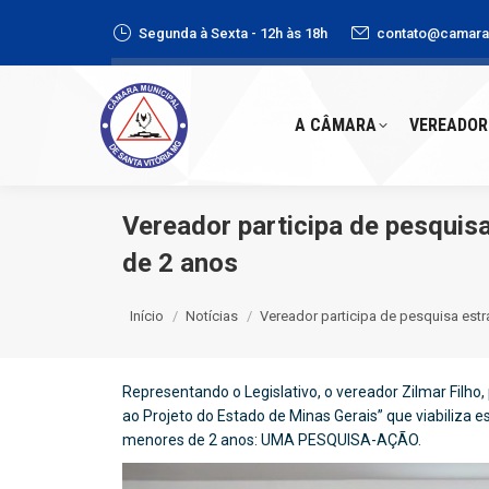
Segunda à Sexta - 12h às 18h
contato@camaras
A CÂMARA
VEREADORE
A CÂMARA
VEREADOR
Vereador participa de pesquis
de 2 anos
Você está aqui:
Início
Notícias
Vereador participa de pesquisa est
Representando o Legislativo, o vereador Zilmar Filho,
ao Projeto do Estado de Minas Gerais” que viabiliza 
menores de 2 anos: UMA PESQUISA-AÇÃO.