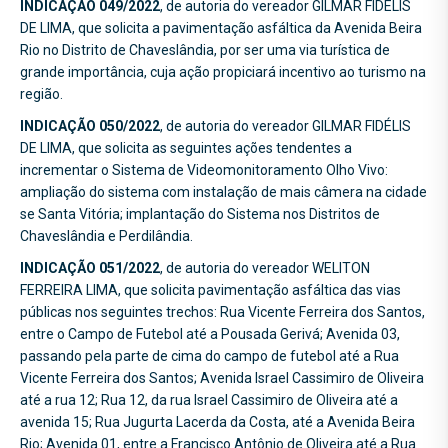
INDICAÇÃO 049/2022
, de autoria do vereador GILMAR FIDÉLIS
DE LIMA, que solicita a pavimentação asfáltica da Avenida Beira
Rio no Distrito de Chaveslândia, por ser uma via turística de
grande importância, cuja ação propiciará incentivo ao turismo na
região.
INDICAÇÃO 050/2022
, de autoria do vereador GILMAR FIDÉLIS
DE LIMA, que solicita as seguintes ações tendentes a
incrementar o Sistema de Videomonitoramento Olho Vivo:
ampliação do sistema com instalação de mais câmera na cidade
se Santa Vitória; implantação do Sistema nos Distritos de
Chaveslândia e Perdilândia.
INDICAÇÃO 051/2022
, de autoria do vereador WELITON
FERREIRA LIMA, que solicita pavimentação asfáltica das vias
públicas nos seguintes trechos: Rua Vicente Ferreira dos Santos,
entre o Campo de Futebol até a Pousada Gerivá; Avenida 03,
passando pela parte de cima do campo de futebol até a Rua
Vicente Ferreira dos Santos; Avenida Israel Cassimiro de Oliveira
até a rua 12; Rua 12, da rua Israel Cassimiro de Oliveira até a
avenida 15; Rua Jugurta Lacerda da Costa, até a Avenida Beira
Rio; Avenida 01, entre a Francisco Antônio de Oliveira até a Rua