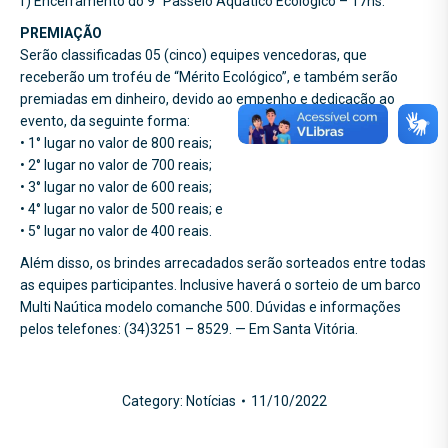
f) Encerramento do 9° Passeio Aquático Ecológico – 17hs.
PREMIAÇÃO
Serão classificadas 05 (cinco) equipes vencedoras, que
receberão um troféu de “Mérito Ecológico”, e também serão
premiadas em dinheiro, devido ao empenho e dedicação ao
evento, da seguinte forma:
• 1° lugar no valor de 800 reais;
• 2° lugar no valor de 700 reais;
• 3° lugar no valor de 600 reais;
• 4° lugar no valor de 500 reais; e
• 5° lugar no valor de 400 reais.
Além disso, os brindes arrecadados serão sorteados entre todas
as equipes participantes. Inclusive haverá o sorteio de um barco
Multi Naútica modelo comanche 500. Dúvidas e informações
pelos telefones: (34)3251 – 8529. — Em Santa Vitória.
Category:
Notícias
11/10/2022