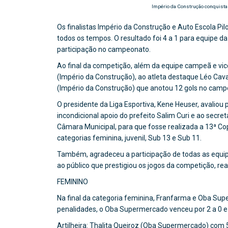
Império da Construção conquista 
Os finalistas Império da Construção e Auto Escola P
todos os tempos. O resultado foi 4 a 1 para equipe d
participação no campeonato.
Ao final da competição, além da equipe campeã e vic
(Império da Construção), ao atleta destaque Léo Cava
(Império da Construção) que anotou 12 gols no camp
O presidente da Liga Esportiva, Kene Heuser, avalio
incondicional apoio do prefeito Salim Curi e ao secr
Câmara Municipal, para que fosse realizada a 13ª C
categorias feminina, juvenil, Sub 13 e Sub 11.
Também, agradeceu a participação de todas as equipes
ao público que prestigiou os jogos da competição, re
FEMININO
Na final da categoria feminina, Franfarma e Oba Su
penalidades, o Oba Supermercado venceu por 2 a 0 e f
Artilheira: Thalita Queiroz (Oba Supermercado) com 