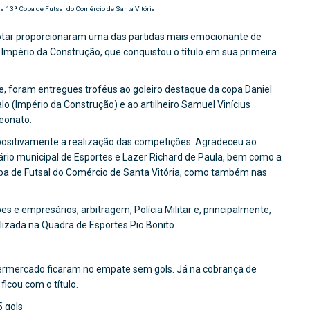
a 13ª Copa de Futsal do Comércio de Santa Vitória
ilotar proporcionaram uma das partidas mais emocionante de
a Império da Construção, que conquistou o título em sua primeira
e, foram entregues troféus ao goleiro destaque da copa Daniel
lo (Império da Construção) e ao artilheiro Samuel Vinícius
eonato.
u positivamente a realização das competições. Agradeceu ao
etário municipal de Esportes e Lazer Richard de Paula, bem como a
opa de Futsal do Comércio de Santa Vitória, como também nas
 e empresários, arbitragem, Polícia Militar e, principalmente,
alizada na Quadra de Esportes Pio Bonito.
permercado ficaram no empate sem gols. Já na cobrança de
icou com o título.
5 gols