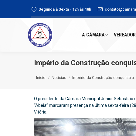
Segunda à Sexta - 12h às 18h
contato@camaras
A CÂMARA
VEREADORE
A CÂMARA
VEREADOR
Império da Construção conquis
Você está aqui:
Início
Notícias
Império da Construção conquista a
O presidente da Câmara Municipal Junior Sebastião 
“Abeia” marcaram presença na última sexta-feira (28
Vitória.