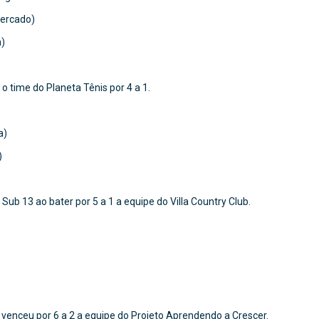
mercado)
a)
o time do Planeta Tênis por 4 a 1.
a)
)
ub 13 ao bater por 5 a 1 a equipe do Villa Country Club.
 venceu por 6 a 2 a equipe do Projeto Aprendendo a Crescer.