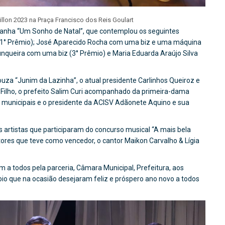
llon 2023 na Praça Francisco dos Reis Goulart
panha “Um Sonho de Natal”, que contemplou os seguintes
o (1° Prêmio); José Aparecido Rocha com uma biz e uma máquina
Junqueira com uma biz (3° Prêmio) e Maria Eduarda Araújo Silva
ouza “Junim da Lazinha”, o atual presidente Carlinhos Queiroz e
 Filho, o prefeito Salim Curi acompanhado da primeira-dama
io municipais e o presidente da ACISV Adãonete Aquino e sua
artistas que participaram do concurso musical “A mais bela
ntores que teve como vencedor, o cantor Maikon Carvalho & Lígia
 a todos pela parceria, Câmara Municipal, Prefeitura, aos
io que na ocasião desejaram feliz e próspero ano novo a todos