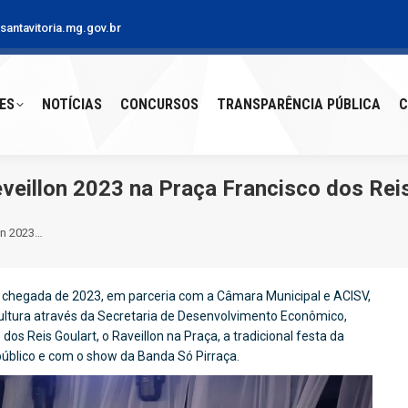
antavitoria.mg.gov.br
S
NOTÍCIAS
CONCURSOS
TRANSPARÊNCIA PÚBLICA
CO
ES
NOTÍCIAS
CONCURSOS
TRANSPARÊNCIA PÚBLICA
C
veillon 2023 na Praça Francisco dos Rei
on 2023…
chegada de 2023, em parceria com a Câmara Municipal e ACISV,
Cultura através da Secretaria de Desenvolvimento Econômico,
s Reis Goulart, o Raveillon na Praça, a tradicional festa da
úblico e com o show da Banda Só Pirraça.