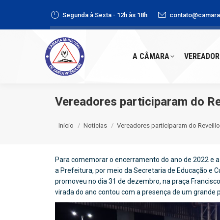
Segunda à Sexta - 12h às 18h
contato@camaras
A CÂMARA
VEREADORE
A CÂMARA
VEREADOR
Vereadores participaram do Re
Você está aqui:
Início
Notícias
Vereadores participaram do Reveill
Para comemorar o encerramento do ano de 2022 e a 
a Prefeitura, por meio da Secretaria de Educação e 
promoveu no dia 31 de dezembro, na praça Francisco do
virada do ano contou com a presença de um grande p