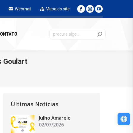
Webmail
Mapa do site
NTATO
ONTATO
s Goulart
Últimas Notícias
Abri
Julho Amarelo
02/07/2026