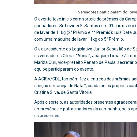
Vereadores participaram do Revei
O evento teve início com sorteio de prêmios da Cam
ganhadores: Sr. Luzinei S. Santos com 01 carro zer
de lavar de 11kg (2° Prêmio e 4° Prêmio); Luiz Dete 
com uma máquina de lavar 11kg do 5° Prêmio.
O ex-presidente do Legislativo Junior Sebastião de S
os vereadores Gilmar “Abeia”, Joaquim Lima e Zilmar
Mariza Curi, vice-prefeito Renato de Paula, secretár
equipe participaram do evento.
A ACISV/CDL, também fez a entrega dos prêmios aos 
canção sertaneja de Natal”, criada pelos próprios ca
Cristina Silva, de Santa Vitória.
Após o sorteio, as autoridades presentes agradeceram
empresários e patrocinadores da campanha, pelo apo
os presentes.