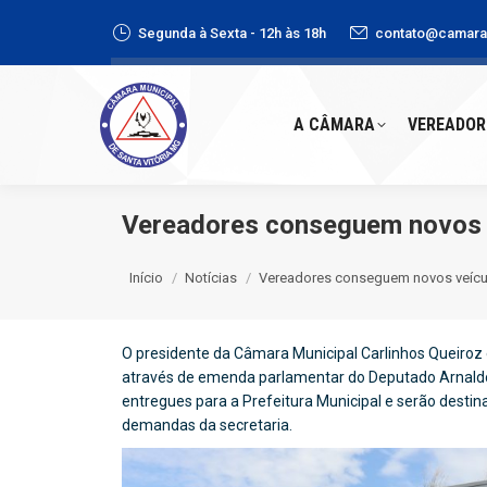
Segunda à Sexta - 12h às 18h
contato@camaras
A CÂMARA
VEREADORE
A CÂMARA
VEREADOR
Vereadores conseguem novos v
Você está aqui:
Início
Notícias
Vereadores conseguem novos veícu
O presidente da Câmara Municipal Carlinhos Queiroz 
através de emenda parlamentar do Deputado Arnaldo S
entregues para a Prefeitura Municipal e serão destin
demandas da secretaria.