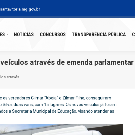
antavitoria.mg.gov.br
S
NOTÍCIAS
CONCURSOS
TRANSPARÊNCIA PÚBLICA
CO
ES
NOTÍCIAS
CONCURSOS
TRANSPARÊNCIA PÚBLICA
C
eículos através de emenda parlamentar 
los através…
e os vereadores Gilmar “Abeia” e Zilmar Filho, conseguiram
ilva, duas vans, com 15 lugares. Os novos veículos já foram
ados a Secretaria Municipal de Educação, visando atender as