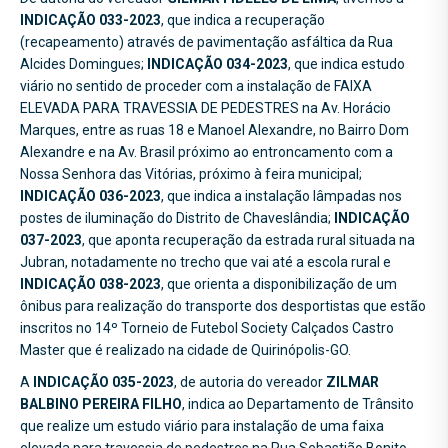
INDICAÇÃO 033-2023
, que indica a recuperação
(recapeamento) através de pavimentação asfáltica da Rua
Alcides Domingues;
INDICAÇÃO 034-2023
, que indica estudo
viário no sentido de proceder com a instalação de FAIXA
ELEVADA PARA TRAVESSIA DE PEDESTRES na Av. Horácio
Marques, entre as ruas 18 e Manoel Alexandre, no Bairro Dom
Alexandre e na Av. Brasil próximo ao entroncamento com a
Nossa Senhora das Vitórias, próximo à feira municipal;
INDICAÇÃO 036-2023
, que indica a instalação lâmpadas nos
postes de iluminação do Distrito de Chaveslândia;
INDICAÇÃO
037-2023
, que aponta recuperação da estrada rural situada na
Jubran, notadamente no trecho que vai até a escola rural e
INDICAÇÃO 038-2023
, que orienta a disponibilização de um
ônibus para realização do transporte dos desportistas que estão
inscritos no 14º Torneio de Futebol Society Calçados Castro
Master que é realizado na cidade de Quirinópolis-GO.
A
INDICAÇÃO 035-2023
, de autoria do vereador
ZILMAR
BALBINO PEREIRA FILHO
, indica ao Departamento de Trânsito
que realize um estudo viário para instalação de uma faixa
elevada para travessia de pedestres na Rua Sebastião Bonito,