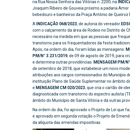
na Rua Nossa Senhora das Vitórias n. 2200; na
INDIC
Joaquim Ribeiro de Gouveia próximo a padaria Amor 
bebedouro e banheiros da Praça Antônio de Queiroz F
A
INDICAÇÃO 068/2023
, de autoria do vereador
EDS
com o calçamento da área de Rodeio no Distrito de C
necessário na medida em que as pessoas que frequen
transtorno para os frequentadores da festa tradicional
Após, na ordem do dia, foram lidas as mensagens:
M
PM/N° 3.231/2019
, de 09 de agosto de 2019, para cr
e determina outras providências.
MENSAGEM PM/N° 
de setembro de 2018, que estabelece um novo modelo
atribuições aos cargos comissionados do Município de
instituição Plano de Saúde Suplementar no âmbito da
e
MENSAGEM CM 020/2023
, que cria o cartão de i
diagnosticada com transtorno do espectro autista (TE
âmbito do Município de Santa Vitória e dá outras prov
Na ordem do dia, foi aprovado o Projeto de Lei que f
e aprovado em segunda votação o Projeto de Emenda 
da alíquota das emendas impositivas.