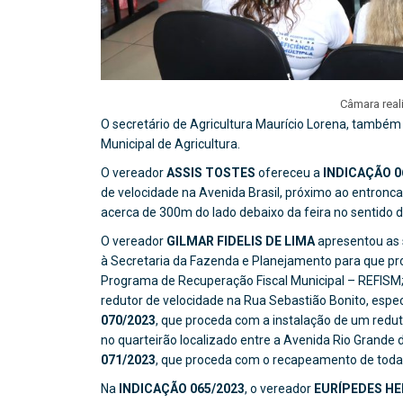
Câmara real
O secretário de Agricultura Maurício Lorena, também 
Municipal de Agricultura.
O vereador
ASSIS TOSTES
ofereceu a
INDICAÇÃO 0
de velocidade na Avenida Brasil, próximo ao entronc
acerca de 300m do lado debaixo da feira no sentido 
O vereador
GILMAR FIDELIS DE LIMA
apresentou as 
à Secretaria da Fazenda e Planejamento para que pro
Programa de Recuperação Fiscal Municipal – REFISM
redutor de velocidade na Rua Sebastião Bonito, espec
070/2023
, que proceda com a instalação de um redu
no quarteirão localizado entre a Avenida Rio Grande 
071/2023
, que proceda com o recapeamento de toda 
Na
INDICAÇÃO 065/2023
, o vereador
EURÍPEDES H