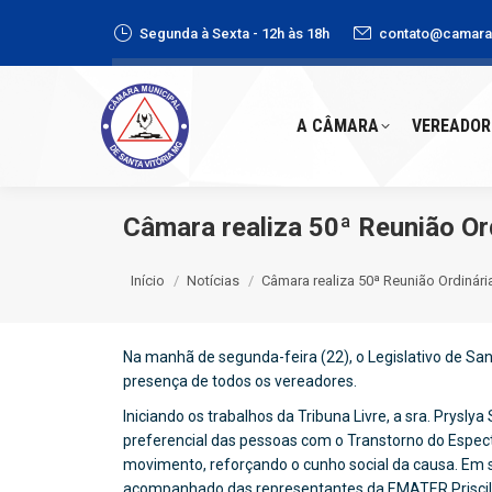
Segunda à Sexta - 12h às 18h
contato@camaras
A CÂMARA
VEREADORE
A CÂMARA
VEREADOR
Câmara realiza 50ª Reunião Or
Você está aqui:
Início
Notícias
Câmara realiza 50ª Reunião Ordinári
Na manhã de segunda-feira (22), o Legislativo de San
presença de todos os vereadores.
Iniciando os trabalhos da Tribuna Livre, a sra. Prysly
preferencial das pessoas com o Transtorno do Espec
movimento, reforçando o cunho social da causa. Em 
acompanhado das representantes da EMATER Priscila 