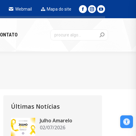
Webmail
Mapa do site
NTATO
ONTATO
Últimas Notícias
Abri
Julho Amarelo
02/07/2026