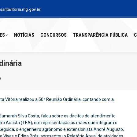
antavitoria.mg.gov.br
S
NOTÍCIAS
CONCURSOS
TRANSPARÊNCIA PÚBLICA
CO
ES
NOTÍCIAS
CONCURSOS
TRANSPARÊNCIA PÚBLICA
C
dinária
a
ta Vitória realizou a 50ª Reunião Ordinária, contando com a
a Samarah Silva Costa, falou sobre os direitos de atendimento
tro Autista (TEA), em representação às mães que integram o
seguida, o engenheiro agrônomo e extensionista André Augusto,
Vivas e Edina Brás, apresentou o Relatório Anual de atividades