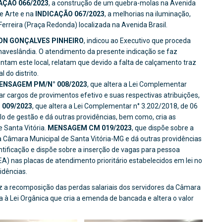
AÇÃO 066/2023
, a construção de um quebra-molas na Avenida
e Arte e na
INDICAÇÃO 067/2023
, a melhorias na iluminação,
erreira (Praça Redonda) localizada na Avenida Brasil.
ON GONÇALVES PINHEIRO
, indicou ao Executivo que proceda
haveslândia. O atendimento da presente indicação se faz
tam este local, relatam que devido a falta de calçamento traz
 do distrito.
ENSAGEM PM/N° 008/2023
, que altera a Lei Complementar
iar cargos de provimentos efetivo e suas respectivas atribuições,
009/2023
, que altera a Lei Complementar n° 3.202/2018, de 06
 de gestão e dá outras providências, bem como, cria as
 Santa Vitória.
MENSAGEM CM 019/2023
, que dispõe sobre a
 Câmara Municipal de Santa Vitória-MG e dá outras providências
dentificação e dispõe sobre a inserção de vagas para pessoa
A) nas placas de atendimento prioritário estabelecidos em lei no
idências.
az a recomposição das perdas salariais dos servidores da Câmara
à Lei Orgânica que cria a emenda de bancada e altera o valor