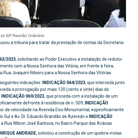
iza 50ª Reunião Ordinária
usou a tribuna para tratar da prestação de contas da Secretaria
63/2023
, solicitando ao Poder Executivo a instalação de redutor
amento com a Nossa Senhora das Vitória, em frente à feira,
da Rua Joaquim Ribeiro para a Nossa Senhora das Vitórias.
seguintes indicações:
INDICAÇÃO 064/2023
, que interceda junto
ceda a prorrogação por mais 120 (cento e vinte) dias do
;
INDICAÇÃO 069/2023
, que proceda com a instalação de um
ificamente defronte à residência de n. 509;
INDICAÇÃO
tor de velocidade na Avenida Eixo Monumental, especificamente
do Sul e Av. Dr. Eduardo Brandão de Azeredo e
INDICAÇÃO
a Rua Wilson José Barbosa, no Bairro Parque das Acácias.
ENRIQUE ANDRADE
, solicitou a construção de um quebra-molas