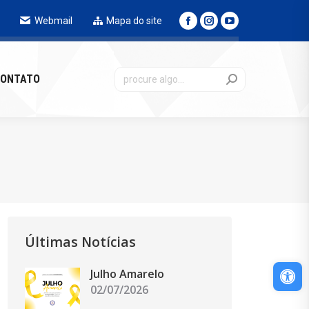
Webmail
Mapa do site
NTATO
ONTATO
Últimas Notícias
Abri
Julho Amarelo
02/07/2026