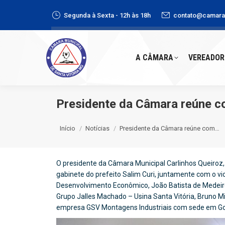
Segunda à Sexta - 12h às 18h
contato@camaras
A CÂMARA
VEREADORE
A CÂMARA
VEREADOR
Presidente da Câmara reúne c
Você está aqui:
Início
Notícias
Presidente da Câmara reúne com…
O presidente da Câmara Municipal Carlinhos Queiroz,
gabinete do prefeito Salim Curi, juntamente com o vi
Desenvolvimento Econômico, João Batista de Medeiro
Grupo Jalles Machado – Usina Santa Vitória, Bruno Mi
empresa GSV Montagens Industriais com sede em Goi