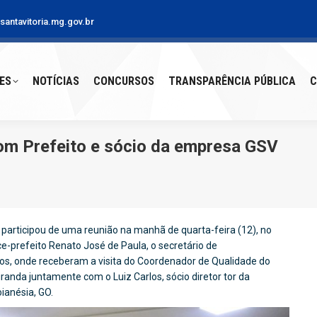
antavitoria.mg.gov.br
S
NOTÍCIAS
CONCURSOS
TRANSPARÊNCIA PÚBLICA
CO
ES
NOTÍCIAS
CONCURSOS
TRANSPARÊNCIA PÚBLICA
C
om Prefeito e sócio da empresa GSV
 participou de uma reunião na manhã de quarta-feira (12), no
ce-prefeito Renato José de Paula, o secretário de
s, onde receberam a visita do Coordenador de Qualidade do
randa juntamente com o Luiz Carlos, sócio diretor tor da
anésia, GO.