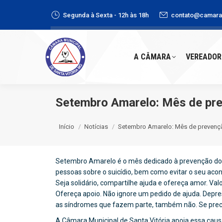
Segunda à Sexta - 12h às 18h
contato@camaras
A CÂMARA
VEREADORE
A CÂMARA
VEREADOR
Setembro Amarelo: Mês de pre
Você está aqui:
Início
Notícias
Setembro Amarelo: Mês de preven
Setembro Amarelo é o mês dedicado à prevenção do s
pessoas sobre o suicídio, bem como evitar o seu ac
Seja solidário, compartilhe ajuda e ofereça amor. Valor
Ofereça apoio. Não ignore um pedido de ajuda. Depre
as síndromes que fazem parte, também não. Se preci
A Câmara Municipal de Santa Vitória apoia essa caus