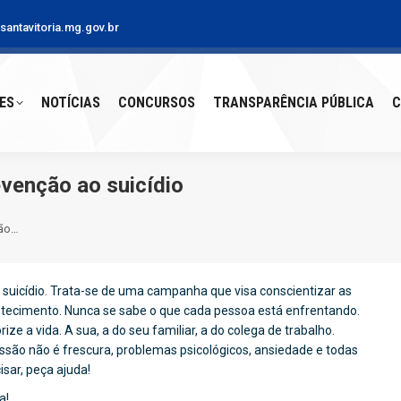
antavitoria.mg.gov.br
S
NOTÍCIAS
CONCURSOS
TRANSPARÊNCIA PÚBLICA
CO
ES
NOTÍCIAS
CONCURSOS
TRANSPARÊNCIA PÚBLICA
C
venção ao suicídio
ção…
uicídio. Trata-se de uma campanha que visa conscientizar as
ontecimento. Nunca se sabe o que cada pessoa está enfrentando.
ize a vida. A sua, a do seu familiar, a do colega de trabalho.
ssão não é frescura, problemas psicológicos, ansiedade e todas
sar, peça ajuda!
a!