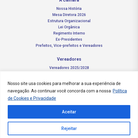
A Câmara
Nossa História
Mesa Diretora 2026
Estrutura Organizacional
Lei Orgânica
Regimento Interno
Ex-Presidentes
Prefeitos, Vice-prefeitos e Vereadores
Vereadores
Vereadores 2025/2028
Comissões Permanentes – 2026
Funções do vereador
Nosso site usa cookies para melhorar a sua experiência de
navegação. Ao continuar você concorda com a nossa
Política
Notícias
de Cookies e Privacidade
Concursos
Aceitar
Transparência Pública
Contato
Rejeitar