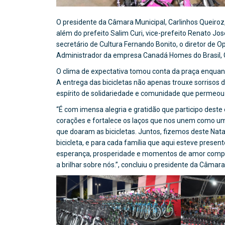
O presidente da Câmara Municipal, Carlinhos Queiroz,
além do prefeito Salim Curi, vice-prefeito Renato Jos
secretário de Cultura Fernando Bonito, o diretor de O
Administrador da empresa Canadá Homes do Brasil, G
O clima de expectativa tomou conta da praça enquant
A entrega das bicicletas não apenas trouxe sorrisos
espírito de solidariedade e comunidade que permeou t
“É com imensa alegria e gratidão que participo deste
corações e fortalece os laços que nos unem como uma
que doaram as bicicletas. Juntos, fizemos deste Na
bicicleta, e para cada família que aqui esteve presen
esperança, prosperidade e momentos de amor compar
a brilhar sobre nós.”, concluiu o presidente da Câmar