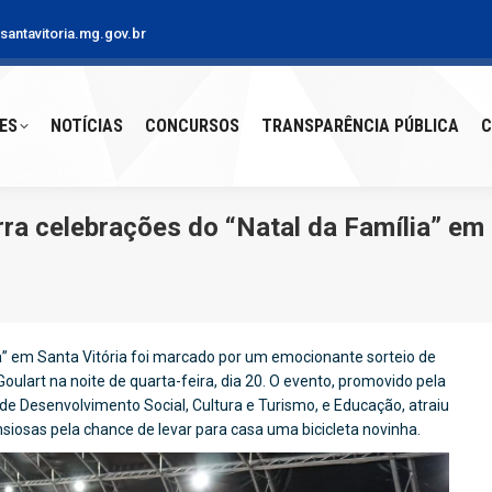
antavitoria.mg.gov.br
S
NOTÍCIAS
CONCURSOS
TRANSPARÊNCIA PÚBLICA
CO
ES
NOTÍCIAS
CONCURSOS
TRANSPARÊNCIA PÚBLICA
C
rra celebrações do “Natal da Família” em 
a” em Santa Vitória foi marcado por um emocionante sorteio de
Goulart na noite de quarta-feira, dia 20. O evento, promovido pela
de Desenvolvimento Social, Cultura e Turismo, e Educação, atraiu
iosas pela chance de levar para casa uma bicicleta novinha.