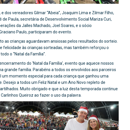
 e dos vereadores Gilmar “Abeia”, Joaquim Lima e Zilmar Filho,
é de Paula, secretária de Desenvolvimento Social Mariza Curi,
perações da Jalles Machado, Joel Soares, e o sócio
raciano Paulo, participaram do evento.
o as crianças aguardavam ansiosas pelos resultados do sorteio.
 de felicidade às crianças sorteadas, mas também reforçou o
odo o “Natal da Família”.
 encerramento do ‘Natal da Família’, evento que aquece nossos
 grande família. Parabéns a todos os envolvidos aos parceiros
tal um momento especial para cada criança que ganhou uma
te. Desejo a todos um Feliz Natal e um Ano Novo repleto de
tilhados. Muito obrigado e que a luz desta temporada continue
a Carlinhos Queiroz ao fazer o uso da palavra.