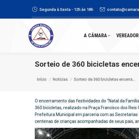
Segunda à Sexta - 12h às 18h
contato@camaras
A CÂMARA
VEREADORE
A CÂMARA
VEREADOR
Sorteio de 360 bicicletas ence
Você está aqui:
Início
Notícias
Sorteio de 360 bicicletas encerra…
O encerramento das festividades do “Natal da Famíli
360 bicicletas, realizado na Praça Francisco dos Reis 
Prefeitura Municipal em parceria com as Secretarias 
centenas de crianças acompanhadas de seus pais, ans