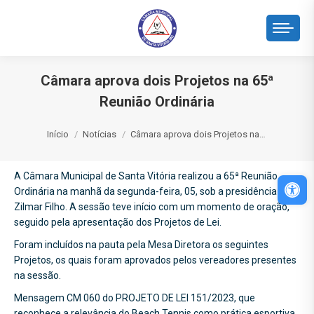
Câmara aprova dois Projetos na 65ª
Reunião Ordinária
Você está aqui:
Início
Notícias
Câmara aprova dois Projetos na…
A Câmara Municipal de Santa Vitória realizou a 65ª Reunião
Abri
Ordinária na manhã da segunda-feira, 05, sob a presidência de
Zilmar Filho. A sessão teve início com um momento de oração,
seguido pela apresentação dos Projetos de Lei.
Foram incluídos na pauta pela Mesa Diretora os seguintes
Projetos, os quais foram aprovados pelos vereadores presentes
na sessão.
Mensagem CM 060 do PROJETO DE LEI 151/2023, que
reconhece a relevância do Beach Tennis como prática esportiva