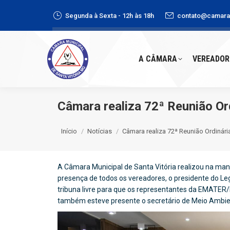
Segunda à Sexta - 12h às 18h
contato@camaras
A CÂMARA
VEREADORE
A CÂMARA
VEREADOR
Câmara realiza 72ª Reunião Or
Você está aqui:
Início
Notícias
Câmara realiza 72ª Reunião Ordinári
A Câmara Municipal de Santa Vitória realizou na manh
presença de todos os vereadores, o presidente do Legis
tribuna livre para que os representantes da EMATER
também esteve presente o secretário de Meio Ambie