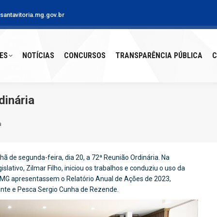
antavitoria.mg.gov.br
S
NOTÍCIAS
CONCURSOS
TRANSPARÊNCIA PÚBLICA
CO
ES
NOTÍCIAS
CONCURSOS
TRANSPARÊNCIA PÚBLICA
C
dinária
a
ã de segunda-feira, dia 20, a 72ª Reunião Ordinária. Na
lativo, Zilmar Filho, iniciou os trabalhos e conduziu o uso da
/MG apresentassem o Relatório Anual de Ações de 2023,
nte e Pesca Sergio Cunha de Rezende.