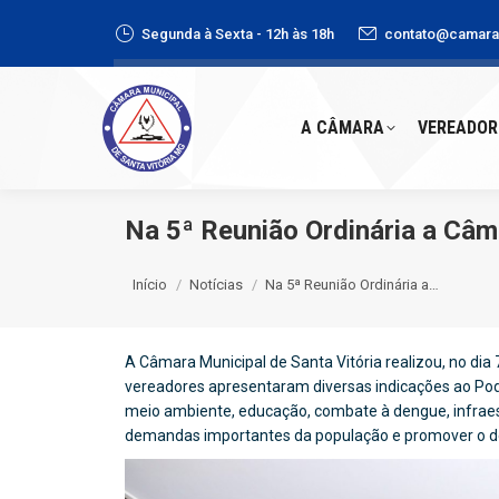
Segunda à Sexta - 12h às 18h
contato@camaras
A CÂMARA
VEREADORE
A CÂMARA
VEREADOR
Na 5ª Reunião Ordinária a Câma
Você está aqui:
Início
Notícias
Na 5ª Reunião Ordinária a…
A Câmara Municipal de Santa Vitória realizou, no dia 7
vereadores apresentaram diversas indicações ao Po
meio ambiente, educação, combate à dengue, infraes
demandas importantes da população e promover o d