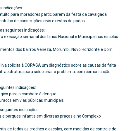
s indicações:
gratuito para moradores participarem da festa da cavalgada.
entulho de construções civis e restos de podas.
s seguintes indicações:
ara execução semanal dos hinos Nacional e Municipal nas escolas
zamentos dos bairros Veneza, Morumbi, Novo Horizonte e Dom
lva solicita à COPASA um diagnóstico sobre as causas da falta
nfraestrutura para solucionar o problema, com comunicação
eguintes indicações:
ógico para o combate à dengue.
racos em vias públicas municipais.
seguintes indicações:
as e parques infantis em diversas praças e no Complexo
ntis de todas as creches e escolas, com medidas de controle de