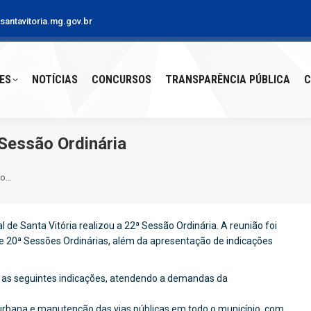
antavitoria.mg.gov.br
S
NOTÍCIAS
CONCURSOS
TRANSPARÊNCIA PÚBLICA
CO
ES
NOTÍCIAS
CONCURSOS
TRANSPARÊNCIA PÚBLICA
C
Sessão Ordinária
ão…
 de Santa Vitória realizou a 22ª Sessão Ordinária. A reunião foi
 e 20ª Sessões Ordinárias, além da apresentação de indicações
 as seguintes indicações, atendendo a demandas da
a urbana e manutenção das vias públicas em todo o município, com