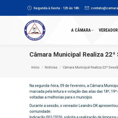
Segunda à Sexta - 12h às 18h
contato@camaras
A CÂMARA
VEREADORE
A CÂMARA
VEREADOR
Câmara Municipal Realiza 22ª 
Você está aqui:
Início
Notícias
Câmara Municipal Realiza 22ª Sess
Na segunda-feira, 09 de fevereiro, a Câmara Municipal
marcada pela leitura e votação das atas das 18ª, 19ª
voltadas a melhorias para o município.
Durante a sessão, o vereador Leandro DK apresentou
comunidade:
Indicação 001/2026, solicita a realização de limpez