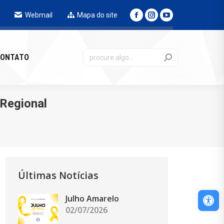
Webmail
Mapa do site
NTATO
ONTATO
 Regional
Últimas Notícias
Abri
Julho Amarelo
02/07/2026