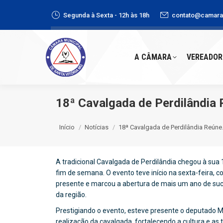
Segunda à Sexta - 12h às 18h
contato@camaras
A CÂMARA
VEREADORE
A CÂMARA
VEREADOR
18ª Cavalgada de Perdilândia 
Você está aqui:
Início
Notícias
18ª Cavalgada de Perdilândia Reún
A tradicional Cavalgada de Perdilândia chegou à sua
fim de semana. O evento teve início na sexta-feira, 
presente e marcou a abertura de mais um ano de suc
da região.
Prestigiando o evento, esteve presente o deputado M
realização da cavalgada, fortalecendo a cultura e as t