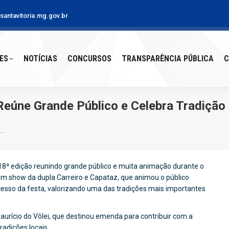
antavitoria.mg.gov.br
S
NOTÍCIAS
CONCURSOS
TRANSPARÊNCIA PÚBLICA
CO
ES
NOTÍCIAS
CONCURSOS
TRANSPARÊNCIA PÚBLICA
C
Reúne Grande Público e Celebra Tradição
e…
 18ª edição reunindo grande público e muita animação durante o
com show da dupla Carreiro e Capataz, que animou o público
esso da festa, valorizando uma das tradições mais importantes
aurício do Vôlei, que destinou emenda para contribuir com a
radições locais.