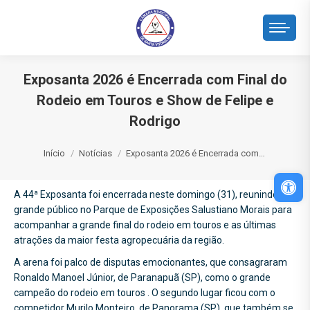
Exposanta 2026 é Encerrada com Final do
Rodeio em Touros e Show de Felipe e
Rodrigo
Você está aqui:
Início
Notícias
Exposanta 2026 é Encerrada com…
Abri
A 44ª Exposanta foi encerrada neste domingo (31), reunindo
grande público no Parque de Exposições Salustiano Morais para
acompanhar a grande final do rodeio em touros e as últimas
atrações da maior festa agropecuária da região.
A arena foi palco de disputas emocionantes, que consagraram
Ronaldo Manoel Júnior, de Paranapuã (SP), como o grande
campeão do rodeio em touros . O segundo lugar ficou com o
competidor Murilo Monteiro, de Panorama (SP), que também se