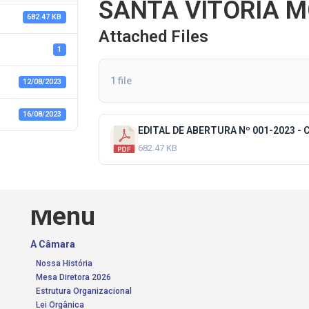
SANTA VITÓRIA M
682.47 KB
Attached Files
1
1 file
12/08/2023
16/08/2023
682.47 KB
Menu
A Câmara
Nossa História
Mesa Diretora 2026
Estrutura Organizacional
Lei Orgânica