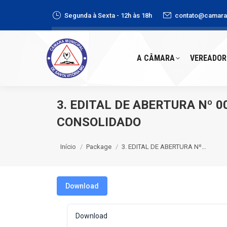
Segunda à Sexta - 12h às 18h
contato@camaras
A CÂMARA
VEREADORE
A CÂMARA
VEREADOR
3. EDITAL DE ABERTURA Nº 
CONSOLIDADO
Você está aqui:
Início
Package
3. EDITAL DE ABERTURA Nº…
Download
Download