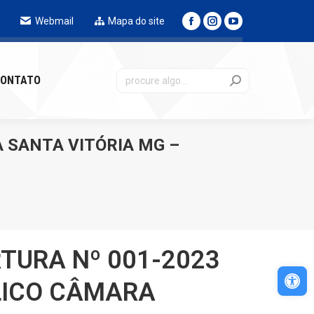
Webmail
Mapa do site
NTATO
ONTATO
A SANTA VITÓRIA MG –
RTURA Nº 001-2023
Abri
LICO CÂMARA