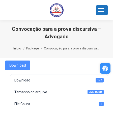
Convocação para a prova discursiva –
Advogado
Você está aqui:
Início
Package
Convocação para a prova discursiva…
Abri
Download
Download
177
Tamanho do arquivo
325.16 KB
File Count
1