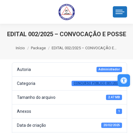
EDITAL 002/2025 – CONVOCAÇÃO E POSSE
Você está aqui:
Início
Package
EDITAL 002/2025 – CONVOCAÇÃO E…
Autoria
Administrador
Abri
Categoria
CONCURSO PÚBLICO 001/2023
Tamanho do arquivo
2.47 MB
Anexos
1
Data de criação
20/02/2025