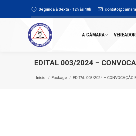
Segunda à Sexta - 12h às 18h
contato@camaras
A CÂMARA
VEREADORE
A CÂMARA
VEREADOR
EDITAL 003/2024 – CONVOC
Você está aqui:
Início
Package
EDITAL 003/2024 – CONVOCAÇÃO 