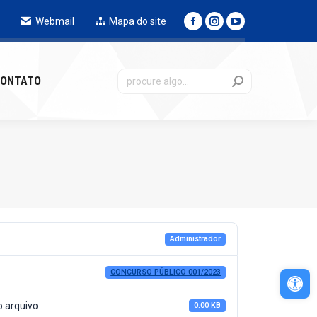
Webmail
Mapa do site
NTATO
ONTATO
Administrador
Abri
CONCURSO PÚBLICO 001/2023
 arquivo
0.00 KB