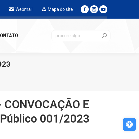
Webmail
Mapa do site
NTATO
ONTATO
023
 - CONVOCAÇÃO E
 Público 001/2023
Abri