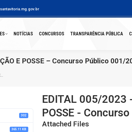
antavitoria.mg.gov.br
S
NOTÍCIAS
CONCURSOS
TRANSPARÊNCIA PÚBLICA
CO
ES
NOTÍCIAS
CONCURSOS
TRANSPARÊNCIA PÚBLICA
C
ÃO E POSSE – Concurso Público 001/2
E…
EDITAL 005/2023
POSSE - Concurso
302
Attached Files
365.11 KB