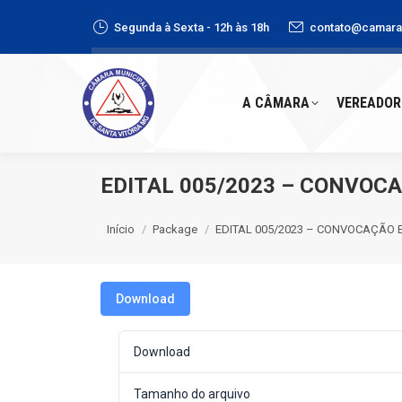
Segunda à Sexta - 12h às 18h
contato@camaras
A CÂMARA
VEREADORE
A CÂMARA
VEREADOR
EDITAL 005/2023 – CONVOCAÇ
Você está aqui:
Início
Package
EDITAL 005/2023 – CONVOCAÇÃO 
Download
Download
Tamanho do arquivo