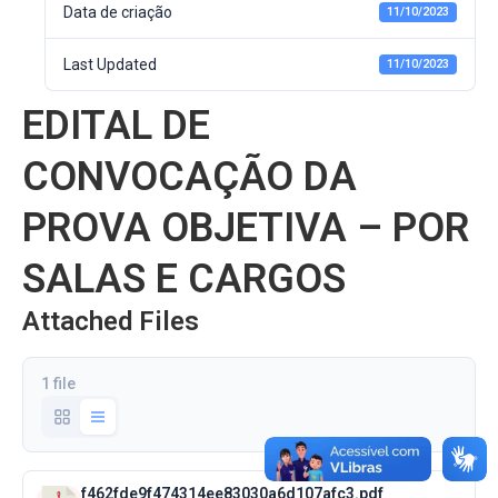
Data de criação
11/10/2023
Last Updated
11/10/2023
EDITAL DE
CONVOCAÇÃO DA
PROVA OBJETIVA – POR
SALAS E CARGOS
Attached Files
1 file
f462fde9f474314ee83030a6d107afc3.pdf