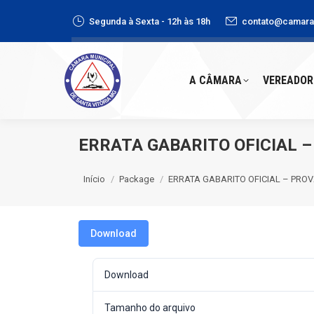
Segunda à Sexta - 12h às 18h
contato@camaras
A CÂMARA
VEREADORE
A CÂMARA
VEREADOR
ERRATA GABARITO OFICIAL 
Você está aqui:
Início
Package
ERRATA GABARITO OFICIAL – PRO
Download
Download
Tamanho do arquivo