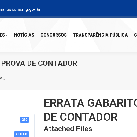
antavitoria.mg.gov.br
S
NOTÍCIAS
CONCURSOS
TRANSPARÊNCIA PÚBLICA
CO
ES
NOTÍCIAS
CONCURSOS
TRANSPARÊNCIA PÚBLICA
C
– PROVA DE CONTADOR
VA…
ERRATA GABARITO
DE CONTADOR
250
Attached Files
4.00 KB