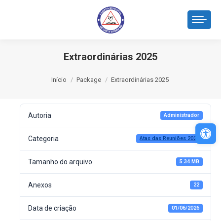
Extraordinárias 2025
Você está aqui:
Início
Package
Extraordinárias 2025
Autoria
Administrador
Abri
Categoria
Atas das Reuniões 2025
Tamanho do arquivo
5.34 MB
Anexos
22
Data de criação
01/06/2026