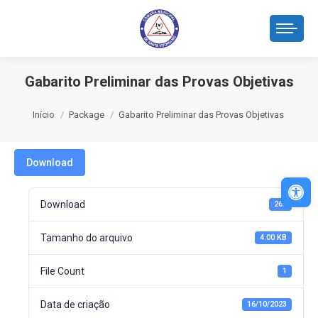
Gabarito Preliminar das Provas Objetivas
Você está aqui:
Início
Package
Gabarito Preliminar das Provas Objetivas
Download
Abri
Download
262
Tamanho do arquivo
4.00 KB
File Count
1
Data de criação
16/10/2023