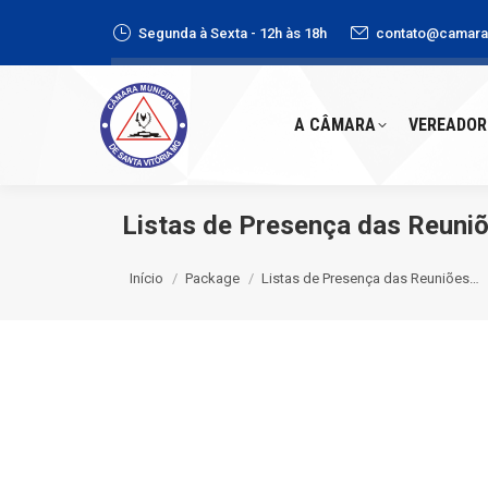
Segunda à Sexta - 12h às 18h
contato@camaras
A CÂMARA
VEREADORE
A CÂMARA
VEREADOR
Listas de Presença das Reuniõ
Você está aqui:
Início
Package
Listas de Presença das Reuniões…