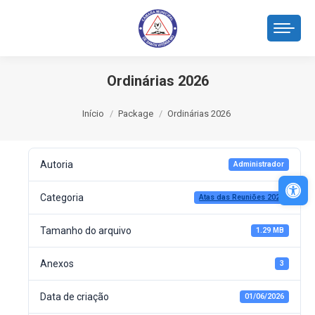
Ordinárias 2026
Você está aqui:
Início
Package
Ordinárias 2026
Autoria
Administrador
Abri
Categoria
Atas das Reuniões 2026
Tamanho do arquivo
1.29 MB
Anexos
3
Data de criação
01/06/2026