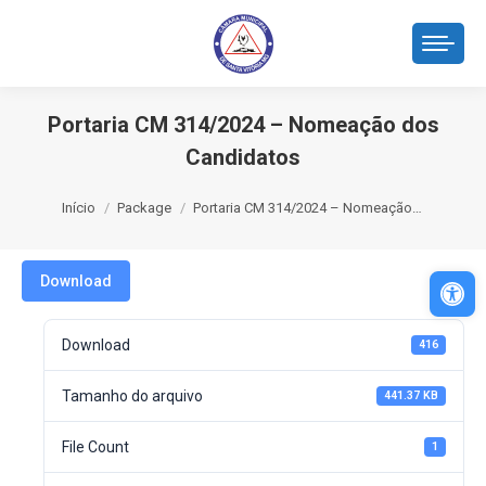
Portaria CM 314/2024 – Nomeação dos
Candidatos
Você está aqui:
Início
Package
Portaria CM 314/2024 – Nomeação…
Abri
Download
Download
416
Tamanho do arquivo
441.37 KB
File Count
1