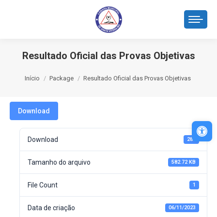
Resultado Oficial das Provas Objetivas
Você está aqui:
Início
Package
Resultado Oficial das Provas Objetivas
Download
Abri
Download
287
Tamanho do arquivo
582.72 KB
File Count
1
Data de criação
06/11/2023