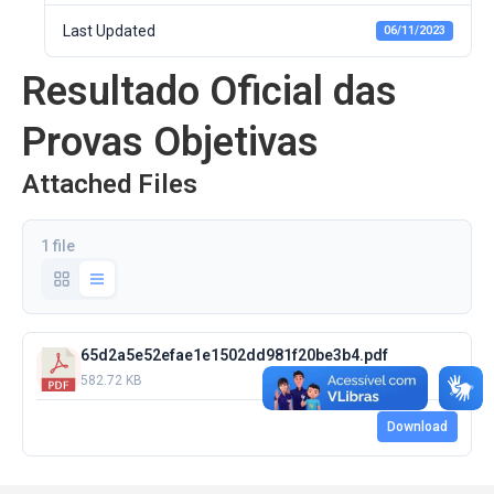
Last Updated
06/11/2023
Resultado Oficial das
Provas Objetivas
Attached Files
1 file
65d2a5e52efae1e1502dd981f20be3b4.pdf
582.72 KB
Download