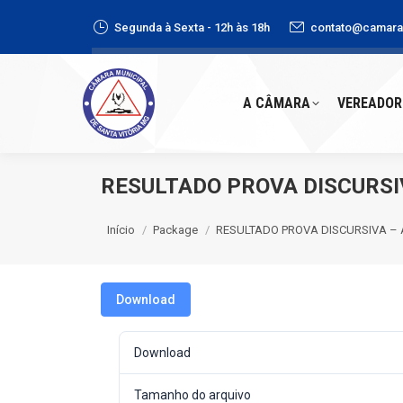
Segunda à Sexta - 12h às 18h
contato@camaras
A CÂMARA
VEREADORE
A CÂMARA
VEREADOR
RESULTADO PROVA DISCURSI
Você está aqui:
Início
Package
RESULTADO PROVA DISCURSIVA 
Download
Download
Tamanho do arquivo