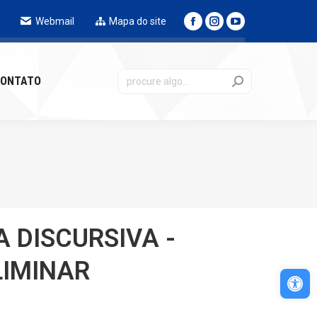
Webmail
Mapa do site
NTATO
ONTATO
 DISCURSIVA -
LIMINAR
Abri