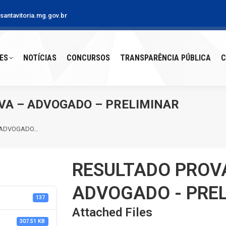
antavitoria.mg.gov.br
S
NOTÍCIAS
CONCURSOS
TRANSPARÊNCIA PÚBLICA
CO
ES
NOTÍCIAS
CONCURSOS
TRANSPARÊNCIA PÚBLICA
C
VA – ADVOGADO – PRELIMINAR
– ADVOGADO…
RESULTADO PROVA
ADVOGADO - PRE
137
Attached Files
307.51 KB