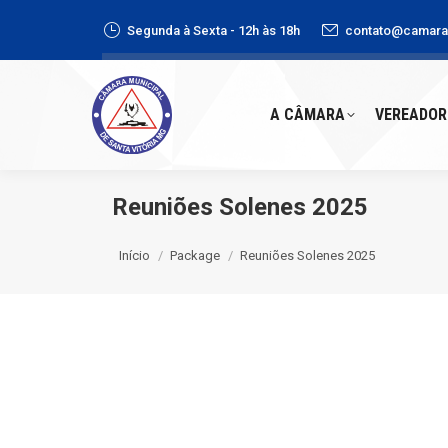
Segunda à Sexta - 12h às 18h
contato@camaras
A CÂMARA
VEREADORE
A CÂMARA
VEREADOR
Reuniões Solenes 2025
Você está aqui:
Início
Package
Reuniões Solenes 2025