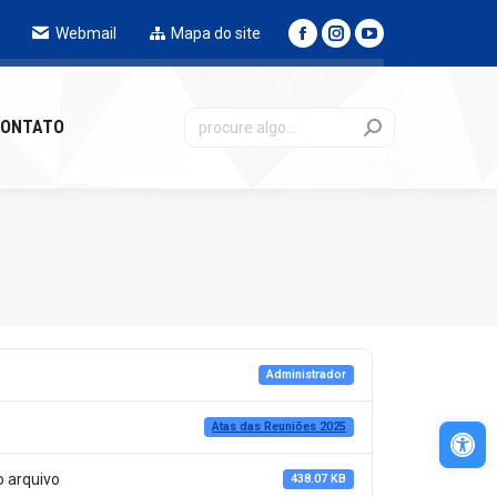
Webmail
Mapa do site
NTATO
ONTATO
Administrador
Abri
Atas das Reuniões 2025
 arquivo
438.07 KB