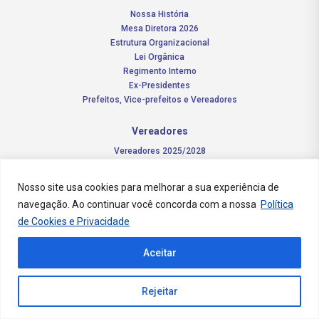
Nossa História
Mesa Diretora 2026
Estrutura Organizacional
Lei Orgânica
Regimento Interno
Ex-Presidentes
Prefeitos, Vice-prefeitos e Vereadores
Vereadores
Vereadores 2025/2028
Comissões Permanentes – 2026
Funções do vereador
Nosso site usa cookies para melhorar a sua experiência de
navegação. Ao continuar você concorda com a nossa
Política
Notícias
de Cookies e Privacidade
Concursos
Aceitar
Transparência Pública
Contato
Rejeitar