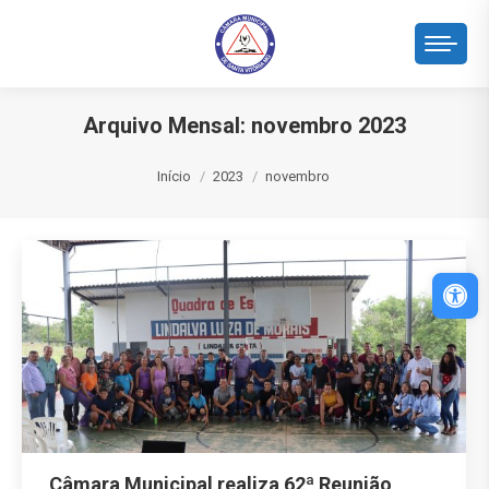
Arquivo Mensal:
novembro 2023
Você está aqui:
Início
2023
novembro
Abri
Câmara Municipal realiza 62ª Reunião