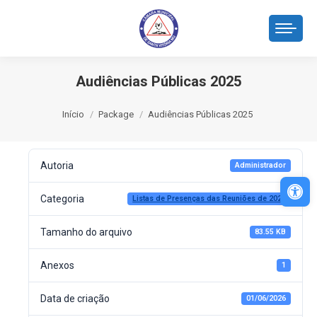
Audiências Públicas 2025
Você está aqui:
Início
Package
Audiências Públicas 2025
Autoria
Administrador
Abri
Categoria
Listas de Presenças das Reuniões de 2025
Tamanho do arquivo
83.55 KB
Anexos
1
Data de criação
01/06/2026