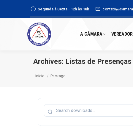
Segunda à Sexta - 12h às 18h
contato@camaras
A CÂMARA
VEREADORE
A CÂMARA
VEREADOR
Archives:
Listas de Presenças
Você está aqui:
Início
Package