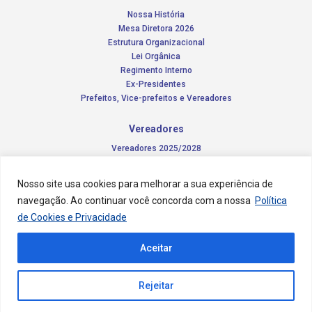
Nossa História
Mesa Diretora 2026
Estrutura Organizacional
Lei Orgânica
Regimento Interno
Ex-Presidentes
Prefeitos, Vice-prefeitos e Vereadores
Vereadores
Vereadores 2025/2028
Comissões Permanentes – 2026
Funções do vereador
Nosso site usa cookies para melhorar a sua experiência de
navegação. Ao continuar você concorda com a nossa
Política
Notícias
de Cookies e Privacidade
Concursos
Aceitar
Transparência Pública
Contato
Rejeitar