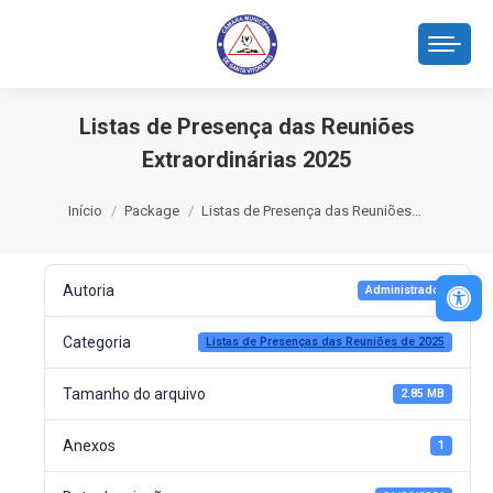
Listas de Presença das Reuniões
Extraordinárias 2025
Você está aqui:
Início
Package
Listas de Presença das Reuniões…
Abri
Autoria
Administrador
Categoria
Listas de Presenças das Reuniões de 2025
Tamanho do arquivo
2.85 MB
Anexos
1