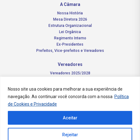
A Câmara
Nossa História
Mesa Diretora 2026
Estrutura Organizacional
Lei Orgânica
Regimento Interno
Ex-Presidentes
Prefeitos, Vice-prefeitos e Vereadores
Vereadores
Vereadores 2025/2028
Comissões Permanentes – 2026
Funções do vereador
Nosso site usa cookies para melhorar a sua experiência de
navegação. Ao continuar você concorda com a nossa
Política
Notícias
de Cookies e Privacidade
Concursos
Aceitar
Transparência Pública
Contato
Rejeitar